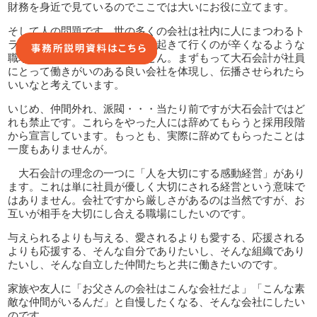
財務を身近で見ているのでここでは大いにお役に立てます。
そして人の問題です。世の多くの会社は社内に人にまつわるト
ラブルを抱えています。私は朝起きて行くのが辛くなるような
職場には絶対にしたくありません。まずもって大石会計が社員
にとって働きがいのある良い会社を体現し、伝播させられたら
いいなと考えています。
いじめ、仲間外れ、派閥・・・当たり前ですが大石会計ではど
れも禁止です。これらをやった人には辞めてもらうと採用段階
から宣言しています。もっとも、実際に辞めてもらったことは
一度もありませんが。
大石会計の理念の一つに「人を大切にする感動経営」があり
ます。これは単に社員が優しく大切にされる経営という意味で
はありません。会社ですから厳しさがあるのは当然ですが、お
互いが相手を大切にし合える職場にしたいのです。
与えられるよりも与える、愛されるよりも愛する、応援される
よりも応援する、そんな自分でありたいし、そんな組織であり
たいし、そんな自立した仲間たちと共に働きたいのです。
家族や友人に「お父さんの会社はこんな会社だよ」「こんな素
敵な仲間がいるんだ」と自慢したくなる、そんな会社にしたい
のです。