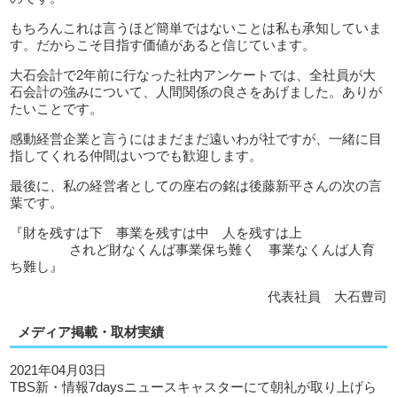
もちろんこれは言うほど簡単ではないことは私も承知していま
す。だからこそ目指す価値があると信じています。
大石会計で2年前に行なった社内アンケートでは、全社員が大
石会計の強みについて、人間関係の良さをあげました。ありが
たいことです。
感動経営企業と言うにはまだまだ遠いわが社ですが、一緒に目
指してくれる仲間はいつでも歓迎します。
最後に、私の経営者としての座右の銘は後藤新平さんの次の言
葉です。
『財を残すは下 事業を残すは中 人を残すは上
されど財なくんば事業保ち難く 事業なくんば人育
ち難し』
代表社員 大石豊司
メディア掲載・取材実績
2021年04月03日
TBS新・情報7daysニュースキャスターにて朝礼が取り上げら