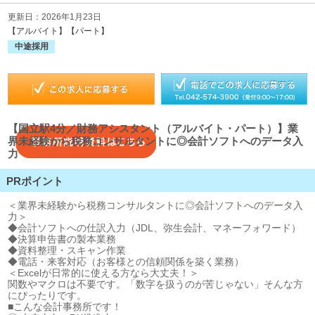
更新日：2026年1月23日
【アルバイト】【パート】
中途採用
【国立駅4分／財務アシスタント（アルバイト・パート）】業
界未経験から税務コンサルタントに◎会計ソフトへのデータ入
力
PRポイント
＜業界未経験から税務コンサルタントに◎会計ソフトへのデータ入
力＞
◆会計ソフトへの仕訳入力（JDL、弥生会計、マネーフォワード）
◆決算申告書の製本業務
◆資料整理・スキャン作業
◆電話・来客対応（お客様との信頼関係を築く業務）
＜Excelが日常的に使える方なら大丈夫！＞
関数やマクロは不要です。「数字を扱うのが苦じゃない」そんな方
にぴったりです。
■こんな会計事務所です！