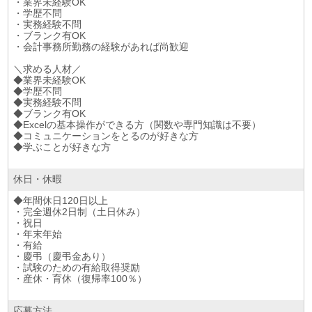
・業界未経験OK
・学歴不問
・実務経験不問
・ブランク有OK
・会計事務所勤務の経験があれば尚歓迎
＼求める人材／
◆業界未経験OK
◆学歴不問
◆実務経験不問
◆ブランク有OK
◆Excelの基本操作ができる方（関数や専門知識は不要）
◆コミュニケーションをとるのが好きな方
◆学ぶことが好きな方
休日・休暇
◆年間休日120日以上
・完全週休2日制（土日休み）
・祝日
・年末年始
・有給
・慶弔（慶弔金あり）
・試験のための有給取得奨励
・産休・育休（復帰率100％）
応募方法