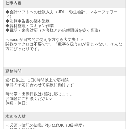
仕事内容
◆会計ソフトへの仕訳入力（JDL、弥生会計、マネーフォワー
ド）
◆決算申告書の製本業務
◆資料整理・スキャン作業
◆電話・来客対応（お客様との信頼関係を築く業務）
＜Excelが日常的に使える方なら大丈夫！＞
関数やマクロは不要です。「数字を扱うのが苦じゃない」そんな
方にぴったりです。
勤務時間
週4日以上、1日6時間以上で応相談
家庭の予定に合わせて柔軟に働けます！
時間帯・出勤日数は相談に応じます。
お気軽にご相談ください♪
休暇・休日:
求める人材
＜必須＞簿記の知識があればOK（3級程度）