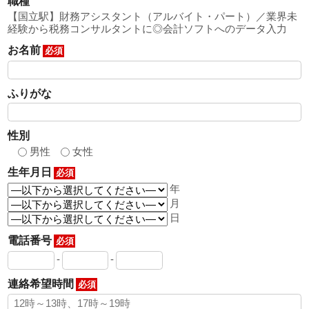
職種
【国立駅】財務アシスタント（アルバイト・パート）／業界未
経験から税務コンサルタントに◎会計ソフトへのデータ入力
お名前
必須
ふりがな
性別
男性
女性
生年月日
必須
年
月
日
電話番号
必須
-
-
連絡希望時間
必須