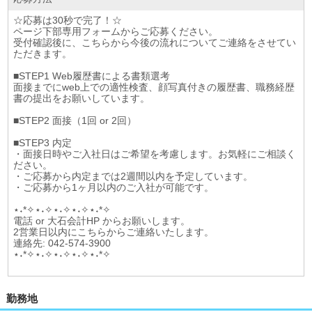
☆応募は30秒で完了！☆
ページ下部専用フォームからご応募ください。
受付確認後に、こちらから今後の流れについてご連絡をさせてい
ただきます。
■STEP1 Web履歴書による書類選考
面接までにweb上での適性検査、顔写真付きの履歴書、職務経歴
書の提出をお願いしています。
■STEP2 面接（1回 or 2回）
■STEP3 内定
・面接日時やご入社日はご希望を考慮します。お気軽にご相談く
ださい。
・ご応募から内定までは2週間以内を予定しています。
・ご応募から1ヶ月以内のご入社が可能です。
⋆˖*✧⋆˖✧⋆˖✧⋆˖✧⋆˖*✧
電話 or 大石会計HP からお願いします。
2営業日以内にこちらからご連絡いたします。
連絡先: 042-574-3900
⋆˖*✧⋆˖✧⋆˖✧⋆˖✧⋆˖*✧
勤務地