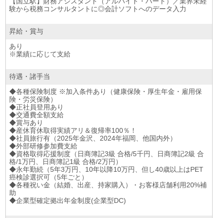
【国立駅】財務アシスタント（アルバイト・パート）／業界未経
験から税務コンサルタントに◎会計ソフトへのデータ入力
昇給・賞与
あり
※業績に応じて支給
待遇・諸手当
◆各種保険制度 ※加入条件あり（健康保険・厚生年金・雇用保
険・労災保険）
◆正社員登用あり
◆交通費全額支給
◆賞与あり
◆産休育休取得実績アリ＆復帰率100％！
◆社員旅行有（2025年金沢、2024年福岡、他国内外）
◆外部研修参加費支給
◆資格取得応援制度（日商簿記3級 合格/5千円、日商簿記2級 合
格/1万円、日商簿記1級 合格/2万円）
◆永年勤続（5年3万円、10年以降10万円、但し40歳以上はPET
癌検診選択可（5年ごと）
◆各種祝い金（結婚、出産、持家購入）・お客様店舗利用20%補
助
◆企業型確定拠出年金制度(企業型DC)