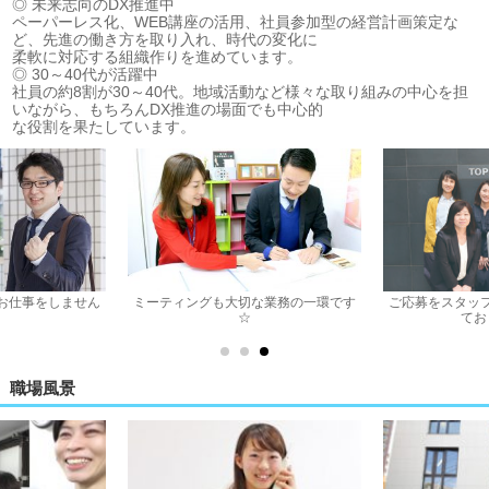
◎ 未来志向のDX推進中
ペーパーレス化、WEB講座の活用、社員参加型の経営計画策定な
ど、先進の働き方を取り入れ、時代の変化に
柔軟に対応する組織作りを進めています。
◎ 30～40代が活躍中
社員の約8割が30～40代。地域活動など様々な取り組みの中心を担
いながら、もちろんDX推進の場面でも中心的
な役割を果たしています。
お仕事をしません
ミーティングも大切な業務の一環です
ご応募をスタッ
☆
てお
職場風景